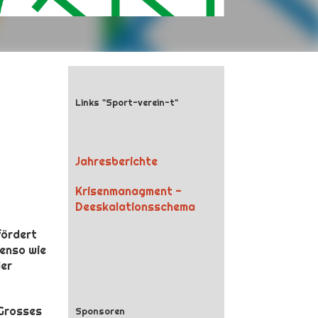
Links "Sport-verein-t"
Jahresberichte
Krisenmanagment -
Deeskalationsschema
fördert
benso wie
der
 Grosses
Sponsoren