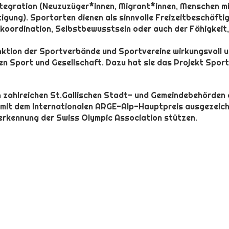
tegration (Neuzuzüger*innen, Migrant*innen, Menschen mi
igung). Sportarten dienen als sinnvolle Freizeitbeschäfti
rkoordination, Selbstbewusstsein oder auch der Fähigkeit,
unktion der Sportverbände und Sportvereine wirkungsvoll 
n Sport und Gesellschaft. Dazu hat sie das Projekt Spor
 zahlreichen St.Gallischen Stadt- und Gemeindebehörden of
 mit dem Internationalen ARGE-Alp-Hauptpreis ausgezeic
Anerkennung der Swiss Olympic Association stützen.