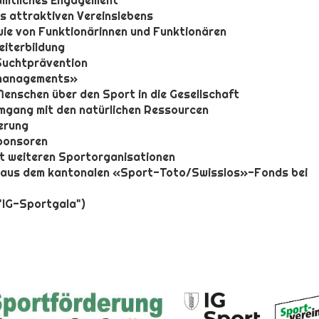
amtliches Engagement
s attraktiven Vereinslebens
wie von Funktionärinnen und Funktionären
eiterbildung
 Suchtprävention
enmanagements»
Menschen über den Sport in die Gesellschaft
gang mit den natürlichen Ressourcen
erung
ponsoren
t weiteren Sportorganisationen
g aus dem kantonalen «Sport-Toto/Swisslos»-Fonds bei
"IG-Sportgala")