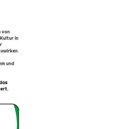
g von
Kultur in
r
zuwirken.
amm und
 das
ert.