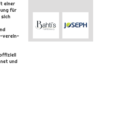
t einer
gung für
 sich
und
t-verein-
fiziell
hnet und