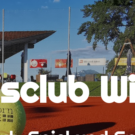
isclub W