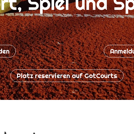
rt, Spiel und S
den
Anmeld
Platz reservieren auf GotCourts