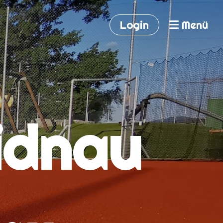
Login
Menü
idnau