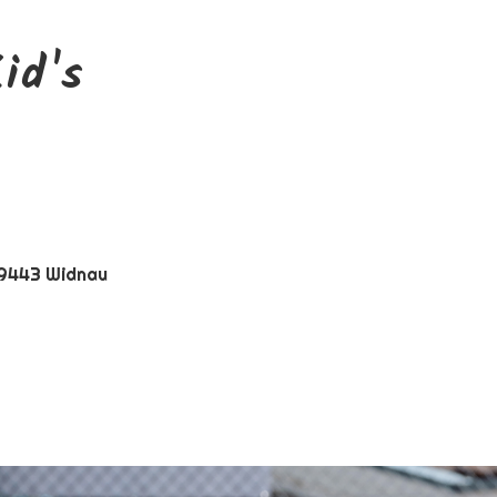
id's
 9443 Widnau