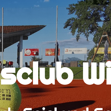
isclub W