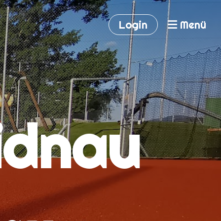
Login
Menü
idnau