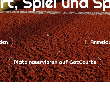
rt, Spiel und S
den
Anmeld
Platz reservieren auf GotCourts