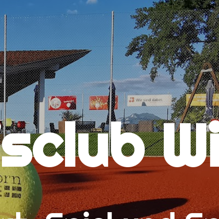
isclub W