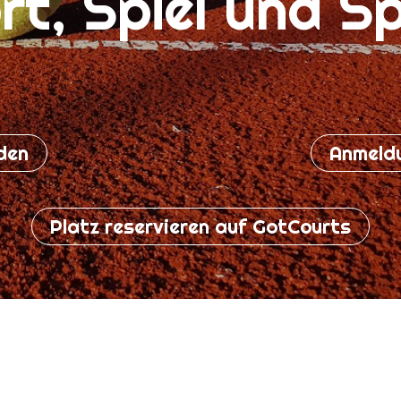
rt, Spiel und S
den
Anmeld
Platz reservieren auf GotCourts