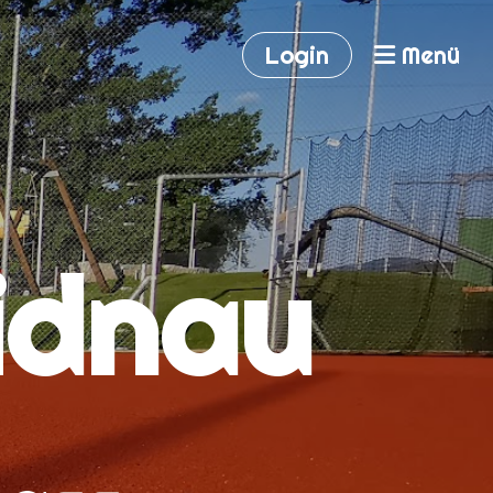
Login
Menü
idnau