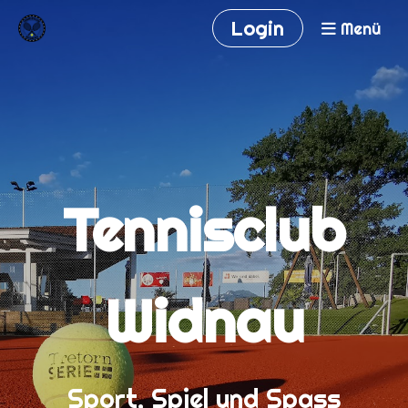
Login
Menü
Tennisclub
Widnau
Sport, Spiel und Spass